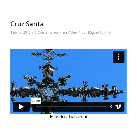
Cruz Santa
/
/
/
1 junio, 2015
0 Comentarios
en
Vídeo
por
Miguel Portillo