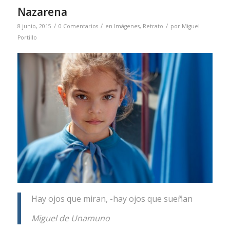
Nazarena
/
/
/
8 junio, 2015
0 Comentarios
en
Imágenes
,
Retrato
por
Miguel
Portillo
Hay ojos que miran, -hay ojos que sueñan
Miguel de Unamuno